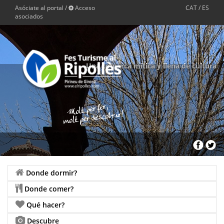
Asóciate al portal
/
Acceso
CAT
/
ES
asociados
Una comarca mítica y llena de cultura
Donde dormir?
Donde comer?
Qué hacer?
Descubre