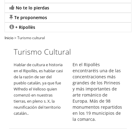
No te lo pierdas
Te proponemos
+ Ripollès
Inicio
> Turismo cultural
Turismo Cultural
En el Ripollès
Hablar de
cultura e historia
encontraréis una
de las
en el Ripollès
,
es
hablar
casi
concentraciones más
de
la razón de ser
del
grandes
de los
Pirineos
pueblo
catalán,
ya que fue
y
más
importantes
de
Wifredo
el Velloso
quien
arte
románico
de
comenzó en
nuestras
Europa
.
Más
de 98
tierras
,
en pleno
s.
X
,
la
monumentos
repartidos
reunificación
del territorio
.
en
los 19
municipios de
catalán.
la comarca
.