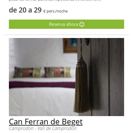
de 20 a 29
€ pers./noche
Reserva ahora
Can Ferran de Beget
Camprodon - Vall de Camprodon