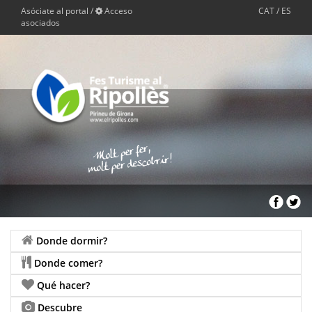
Asóciate al portal
/
Acceso
CAT
/
ES
asociados
Donde dormir?
Donde comer?
Qué hacer?
Descubre