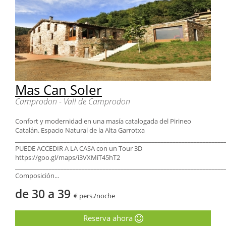
Mas Can Soler
Camprodon - Vall de Camprodon
Confort y modernidad en una masía catalogada del Pirineo
Catalán. Espacio Natural de la Alta Garrotxa
_____________________________________________________________________
PUEDE ACCEDIR A LA CASA con un Tour 3D
https://goo.gl/maps/i3VXMiT45hT2
_____________________________________________________________________
Composición...
de 30 a 39
€ pers./noche
Reserva ahora