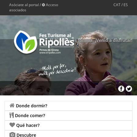
Asóciate al portal
/
Acceso
CAT
/
ES
asociados
El Ripollès es família. ¡Venid a disfrutar!
Donde dormir?
Donde comer?
Qué hacer?
Descubre