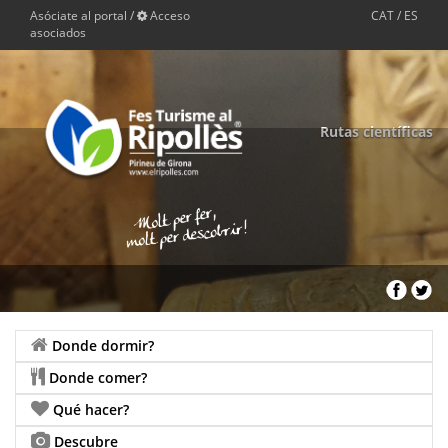
Asóciate al portal
/
Acceso
CAT
/
ES
asociados
Rutas científicas
Donde dormir?
Donde comer?
Qué hacer?
Descubre